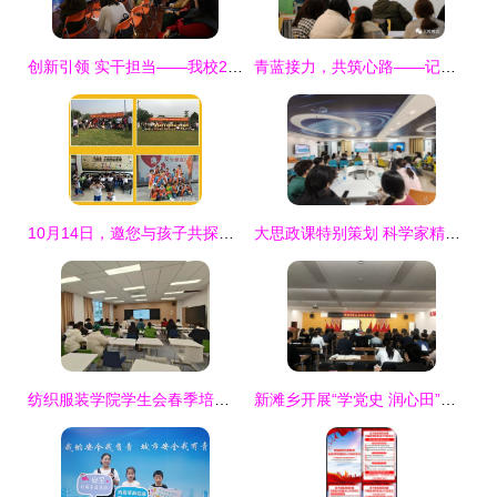
创新引领 实干担当——我校2018年宣传思想工作骨干培训班聚焦教育活动策划与咨询专题
青蓝接力，共筑心路——记湖州艺术与设计学校心理健康教育沙龙活动策划与咨询纪实
10月14日，邀您与孩子共探变废为宝的奇妙工厂之旅
大思政课特别策划 科学家精神讲座与博物馆育人新维度
纺织服装学院学生会春季培训会顺利举行，共谋未来发展蓝图
新滩乡开展“学党史 润心田”主题宣讲活动，将党史学习教育与心理健康服务相结合