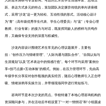
入的需求调研与专业咨询。考虑到艺术类学生情感丰富、思维活
跃、表达方式多元的特点，策划团队决定摒弃传统的单向讲座模
式，采用“沙龙”这一更为轻松、互动性强的形式。活动核心设计
为“青”（高年级优秀学生代表、学生心理委员）与“蓝”（专业心理
教师、行业专家）的接力与对话，既发挥同龄人的榜样与共鸣作
用，又确保专业支持的深度与权威性。
沙龙内容设计围绕艺术生常见的心理议题展开，主要包
括：“创作压力与情绪管理”、“人际沟通与团队合作”、“自我认知与
生涯规划”以及“艺术表达中的情感疗愈”。每个环节均采用“案例分
享+技巧点拨+互动体验”的模式。例如，在压力管理环节，先由高
年级学长分享应对创作瓶颈的真实经历，随后心理教师引入正念呼
吸、情绪涂鸦等实操方法，并带领现场同学进行简短练习。
咨询环节是本次沙龙的亮点。学校特邀了本地心理咨询机构的
资深顾问参与，并在活动后半程设置了“一对一悄悄话”和“小组圆桌