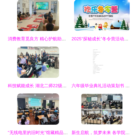
消费教育觅良方 精心护航助成长——鹤壁市市场监督管理局 鹤壁市消费者协会开展暑期青少年消费教育活动策划与咨询
2025“探秘成长”冬令营活动策划\n主标题字号要大，副标题用话术“激发潜能，探索未知”\n配上温暖、积极正面的冬季营地图片。\n公司/教育机构Logo、主讲人、联系方式。指导老师（可选姓名、英文称谓）限一人。\n\n**第2页 目录（将分配示例）“定位—目标—资源—执行—沟通—完结制作”（注按10分钟内分配的时间段设置，以下详细介绍不再列出所有页，但前几个核心）。备注强调色彩统一（冬季梦幻松林梅红色做主基调底色辅深茄及深灰色组合很有）方展示展示推荐:大块形状设计清爽精致美观衔接** \n\n### 【正
科技赋能成长 湖北二师22级实习生在光谷未来学校开展AI+电子乐器实践营教育活动策划与咨询
六年级毕业典礼活动策划书 五篇教育活动策划与咨询方案
“无线电里的旧时光”馆藏精品展亮相 教育活动策划与咨询创新实践
新生启航，筑梦未来 各学院精心开展2025级本科新生入学教育