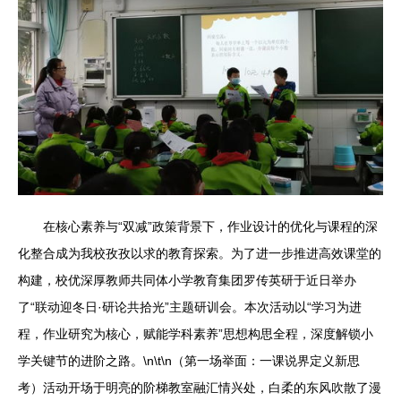
在核心素养与“双减”政策背景下，作业设计的优化与课程的深
化整合成为我校孜孜以求的教育探索。为了进一步推进高效课堂的
构建，校优深厚教师共同体小学教育集团罗传英研于近日举办
了“联动迎冬日·研论共拾光”主题研训会。本次活动以“学习为进
程，作业研究为核心，赋能学科素养”思想构思全程，深度解锁小
学关键节的进阶之路。\n\t\n（第一场举面：一课说界定义新思
考）活动开场于明亮的阶梯教室融汇情兴处，白柔的东风吹散了漫