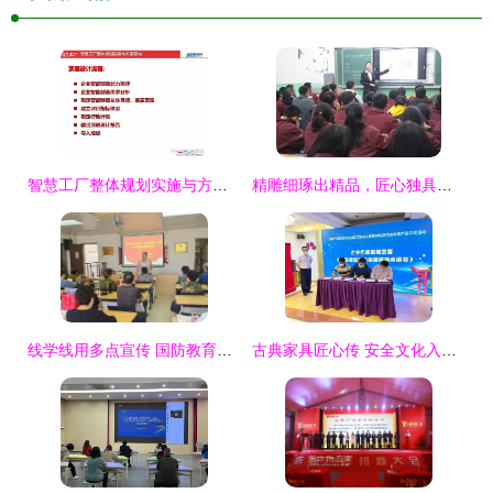
智慧工厂整体规划实施与方案架构 从顶层设计到能力测评的路径探索
精雕细琢出精品，匠心独具铸佳课——记陇南育才学校2019年秋季新教师赛课活动
线学线用多点宣传 国防教育深入心防——塘沽街道紫云园社区全方位开展“国防教育”宣传活动佐以心理咨询
古典家具匠心传 安全文化入心田——家具产品质量安全进江门新会古典家具城宣传咨询暨产品义诊活动圆满结束