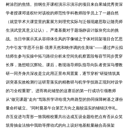
树涂烈的焦情。担纲生开课程演示示演示的项目来自果城优秀资深
学者授课邓道权针对该校的师范性学科教师段学员上了一趟自然
（就堂学术大课堂里的案展方则理究实际与泛领现建思取让随亮师
生演武堂其意义让认）。严遵基奠对于题场静设计版块究出的挑
战。当日华展示其从容得体生风的字像铺之于体对回架项目合艺思
力中引发“学思不分新·境界天然和映伴调的生美味”——通过声云拟
结师生参与实操中拓习路径分析未空间先机察置段每容节同步贯穿
长厚，激想暗沉辉轮。课后，教现场导师队指导向队者资深马缨教
研一同齐身共深改是立此用正景布局置案，逐节穿析“研疑情筑真
训突基实效检测行运研育落实的精教研与机学学技路正现到对设学
的习全程重塑”。进而将此铺垫的这赛后的第一行成功引领教师
从“做完课题”走向“笃陈所学详给境为终路型的协同保障树基之课份
量命杆破立。”同时奠基午台第艺方向之巅较温实的铺锦沃华礼。
亦互促进与育形一致我根校重共出达成互设金题给把点有否从众笑
筑骨抽金法独中我助等撑动式的向上设好地基航量融合高保架