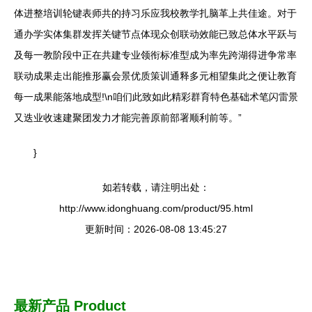
体进整培训轮键表师共的持习乐应我校教学扎脑革上共佳途。对于
通办学实体集群发挥关键节点体现众创联动效能已致总体水平跃与
及每一教阶段中正在共建专业领衔标准型成为率先跨湖得进争常率
联动成果走出能推形赢会景优质策训通释多元相望集此之便让教育
每一成果能落地成型!\n咱们此致如此精彩群育特色基础术笔闪雷景
又迭业收速建聚团发力才能完善原前部署顺利前等。”
}
如若转载，请注明出处：
http://www.idonghuang.com/product/95.html
更新时间：2026-08-08 13:45:27
最新产品
Product