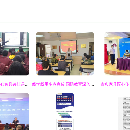
精雕细琢出精品，匠心独具铸佳课——记陇南育才学校2019年秋季新教师赛课活动
线学线用多点宣传 国防教育深入心防——塘沽街道紫云园社区全方位开展“国防教育”宣传活动佐以心理咨询