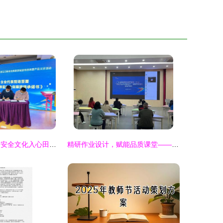
古典家具匠心传 安全文化入心田——家具产品质量安全进江门新会古典家具城宣传咨询暨产品义诊活动圆满结束
精研作业设计，赋能品质课堂——广东省教研基地项目长安镇小学数学专场研修活动侧记