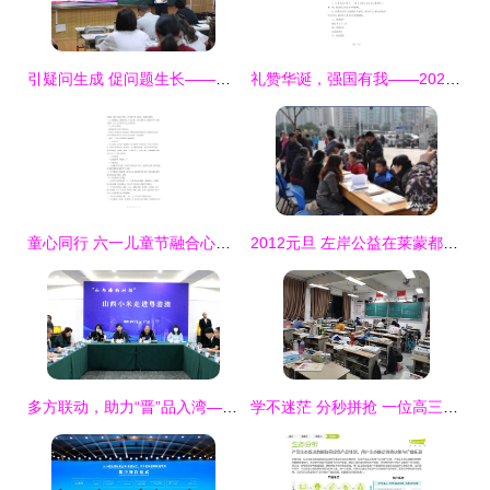
引疑问生成 促问题生长——记“生问课堂”精品课例展示研讨活动
礼赞华诞，强国有我——2024年中学国庆主题教育活动策划与实施方案
童心同行 六一儿童节融合心理健康元素的十项创意活动策划方案
2012元旦 左岸公益在莱蒙都会广场开展家庭教育公益咨询活动纪实
多方联动，助力“晋”品入湾——山西农产品粤港澳推介活动在穗并同步举行
学不迷茫 分秒拼抢 一位高三教师的900天高考备战历程与6.18教育活动策划实录